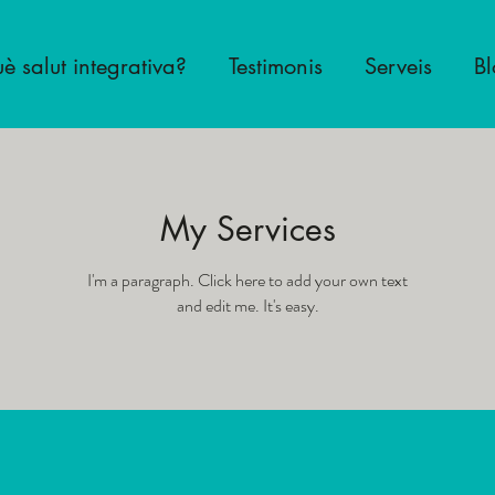
uè salut integrativa?
Testimonis
Serveis
B
My Services
I'm a paragraph. Click here to add your own text
and edit me. It's easy.