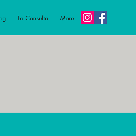
log
La Consulta
More